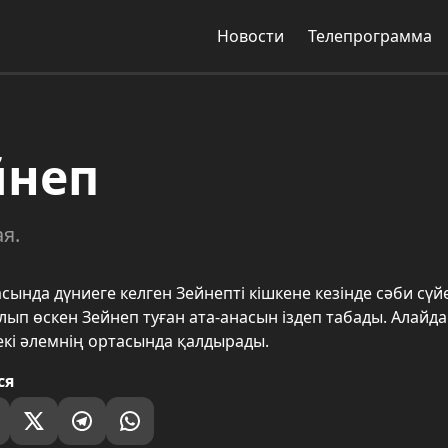
Новости
Телепрограмма
йнеп
я.
сында дүниеге келген Зейнепті кішкене кезінде сәби сүй
ып өскен Зейнеп туған ата-анасын іздеп табады. Алайда 
екі әлемнің ортасында қалдырады.
ся