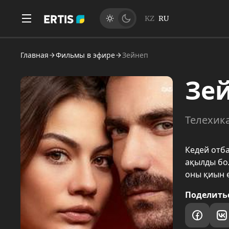
KZ
RU
Главная
Фильмы в эфире
Зейнеп
Зе
Телехика
Кедей отба
ақылды бол
оны қиын 
Поделить