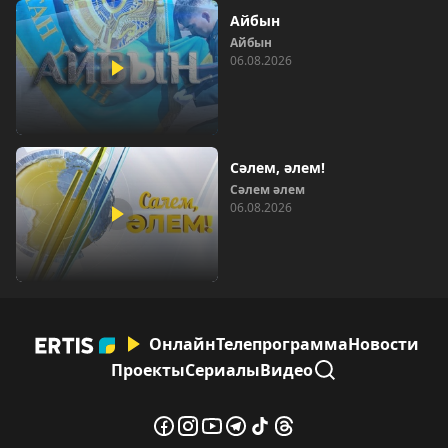
Айбын
Айбын
06.08.2026
Сәлем, әлем!
Сәлем әлем
06.08.2026
Онлайн
Телепрограмма
Новости
Проекты
Сериалы
Видео