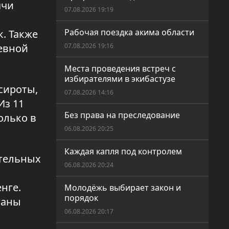
ячи
07.08.2026 19:19
Рабочая поездка акима области
. Также
невной
07.08.2026 19:16
Места проведения встреч с
избирателями в экибастузе
сироты,
07.08.2026 14:16
Из 11
Без права на преследование
олько в
06.08.2026 20:25
Каждая капля под контролем
ительных
06.08.2026 20:24
нге.
Молодёжь выбирает закон и
порядок
ганы
06.08.2026 20:17