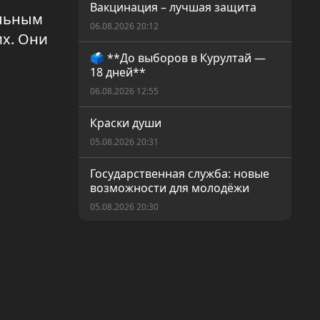
Вакцинация – лучшая защита
ельным
06.08.2026 20:12
их. Они
🗳️ **До выборов в Курултай —
18 дней**
06.08.2026 12:55
Краски души
05.08.2026 20:31
Государственная служба: новые
возможности для молодёжи
05.08.2026 20:30
Амнистия по налоговым и
таможенным штрафам
05.08.2026 20:29
Больше, чем спорт