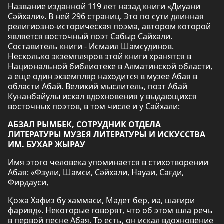
Название изданной 119 лет назад книги «Диуани
Сәйхали». В ней 296 страниц. Это по сути длинная
религиозно-историческая поэма, автором которой
является восточный поэт Сабыр Сайхали.
Составитель книги - Исмаил Шамсудинов.
Несколько экземпляров этой книги хранятся в
Национальной библиотеке в Алматинской области,
а еще один экземпляр находится в музее Абая в
области Абай. Великий мыслитель, поэт Абай
Кунанбайулы искал вдохновения у выдающихся
восточных поэтов, в том числе и у Сайхали:
АБЗАЛ РЫМБЕК, СОТРУДНИК ОТДЕЛА
ЛИТЕРАТУРЫ МУЗЕЯ ЛИТЕРАТУРЫ И ИСКУССТВА
ИМ. БУХАР ЖЫРАУ
Имя этого человека упоминается в стихотворении
Абая: «Фзули, Шамси, Сәйхали, Науаи, Сағди,
Фирдауси,
Қожа Хафиз бу хаммаси, Мәдет бер, иә, шағири
фарияд». Некоторые говорят, что об этом шла речь
в первой песне Абая. То есть, он искал вдохновение