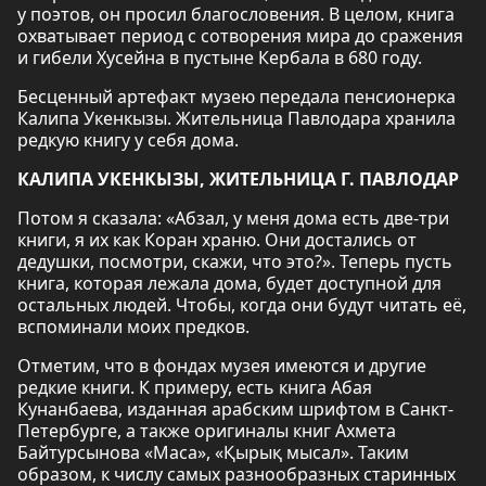
у поэтов, он просил благословения. В целом, книга
охватывает период с сотворения мира до сражения
и гибели Хусейна в пустыне Кербала в 680 году.
Бесценный артефакт музею передала пенсионерка
Калипа Укенкызы. Жительница Павлодара хранила
редкую книгу у себя дома.
КАЛИПА УКЕНКЫЗЫ, ЖИТЕЛЬНИЦА Г. ПАВЛОДАР
Потом я сказала: «Абзал, у меня дома есть две-три
книги, я их как Коран храню. Они достались от
дедушки, посмотри, скажи, что это?». Теперь пусть
книга, которая лежала дома, будет доступной для
остальных людей. Чтобы, когда они будут читать её,
вспоминали моих предков.
Отметим, что в фондах музея имеются и другие
редкие книги. К примеру, есть книга Абая
Кунанбаева, изданная арабским шрифтом в Санкт-
Петербурге, а также оригиналы книг Ахмета
Байтурсынова «Маса», «Қырық мысал». Таким
образом, к числу самых разнообразных старинных