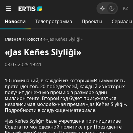
KZ
Новости
Телепрограмма
Проекты
Сериалы
Главная
Новости
«Jas Keñes Siyliği»
«Jas Keñes Siyliği»
08.07.2025 19:41
10 номинаций, в каждой из которых мИнимум пять
претендентов. 20 победителей, каждый из которых
получит денежную премию в размере один
миллион тенге. Второй год будет присуждаться
независимая молодёжная премия «Jas Keñes Sıylığı».
Подробности в следующем материале.
«Jas Keñes Sıylığı» была учреждена по инициативе
Совета по молодёжной политике при Президенте
Республики Казахстан. Премия присуждается