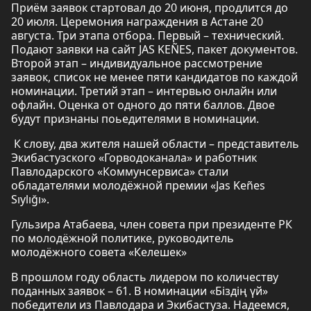
Приём заявок стартовал до 20 июня, продлится до
20 июля. Церемония награждения в Астане 20
августа. Три этапа отбора. Первый – технический.
Подают заявки на сайт JAS KEÑES, пакет документов.
Второй этап – индивидуальное рассмотрение
заявок, список не менее пяти кандидатов по каждой
номинации. Третий этап – интервью онлайн или
офлайн. Оценка от одного до пяти баллов. Двое
будут признаны поьедителями в номинации.
К слову, два жителя нашей области – представитель
Экибастузского «Горводоканала» и работник
Павлодарского «Коммунсервиса» стали
обладателями молодёжной премии «Jas Keñes
Sıylığı».
Гульзира Атабаева, член совета при президенте РК
по молодёжной политике, руководитель
молодёжного совета «Келешек»
В прошлом году область лидером по количеству
поданных заявок – 61. В номинации «Біздің үй»
победители из Павлодара и Экибастуза. Надеемся,