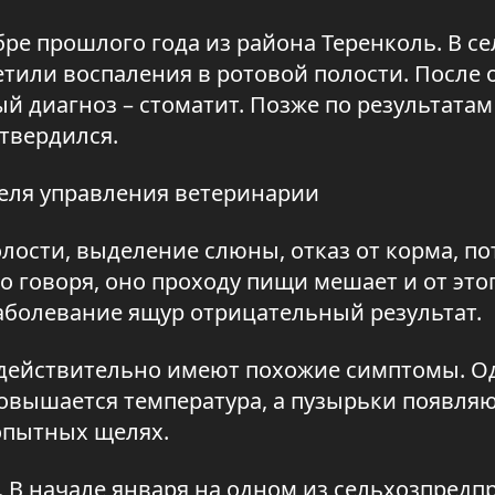
ре прошлого года из района Теренколь. В се
етили воспаления в ротовой полости. После 
 диагноз – стоматит. Позже по результатам
твердился.
теля управления ветеринарии
лости, выделение слюны, отказ от корма, по
о говоря, оно проходу пищи мешает и от этог
 заболевание ящур отрицательный результат.
 действительно имеют похожие симптомы. О
овышается температура, а пузырьки появляю
копытных щелях.
 В начале января на одном из сельхозпредп