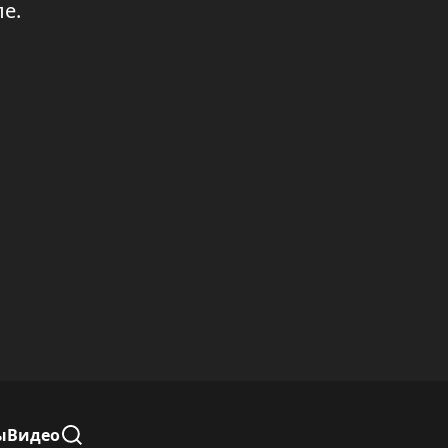
е.
ы
Видео