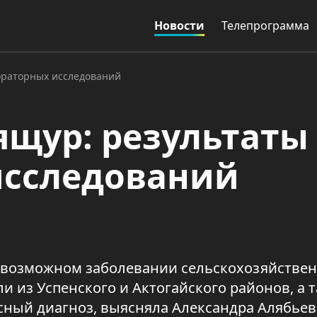
Новости
Телепрограмма
ораторных исследований
ящур: результаты
исследований
о возможном заболевании сельскохозяйстве
и из Успенского и Актогайского районов, а 
сный диагноз, выясняла Александра Алябьев