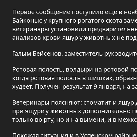
Первое сообщение поступило еще в нояб
Байконыс у крупного рогатого скота зам
ветеринары установили предварительный
анализов крови ящур у животных не под
Галым Бейсенов, заместитель руководи
Ротовая полость, волдыри на ротовой по
когда ротовая полость в шишках, образн
худеет. Получен результат 9 января, на
Ветеринары поясняют: стоматит и ящур
при ящуре у животных дополнительно п
только во рту, но и на вымени, и в меж
Похожая ситуация и в Успенском районе.