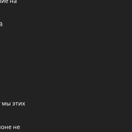
ние на
05.08.2026 20:26
Без лишних направлений
05.08.2026 20:14
й
Тройное счастье
05.08.2026 20:13
🗳️ **Места проведения встреч с
избирателями в Павлодаре**
05.08.2026 14:19
День работников
железнодорожного транспорта
04.08.2026 20:07
 мы этих
Путешествие по жемчужинам
Павлодарского прииртышья
04.08.2026 20:06
ионе не