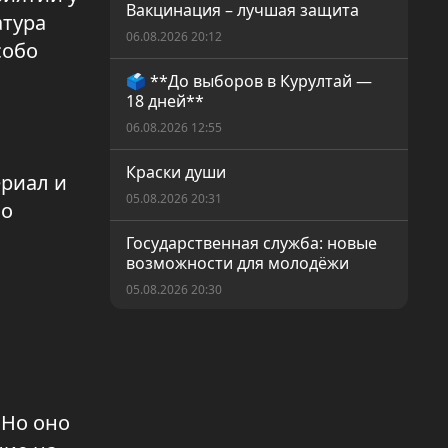
Вакцинация – лучшая защита
атура
06.08.2026 20:12
собо
🗳️ **До выборов в Курултай —
18 дней**
06.08.2026 12:55
Краски души
ериал и
05.08.2026 20:31
По
Государственная служба: новые
возможности для молодёжи
05.08.2026 20:30
Амнистия по налоговым и
таможенным штрафам
05.08.2026 20:29
 Но оно
Больше, чем спорт