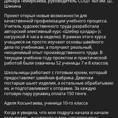
Динара Темирбаева, руководитель СОШГ №9 им. Ш.
Шөкина
Проект открыл новые возможности для
качественной профилизации учебного процесса.
Учитель художественного труда разработала
авторский элективный курс «Шебер қолдар» (с
нагрузкой 4 часа в неделю). В рамках этого курса
учащиеся не просто изучают основы швейного
дела по учебникам, а получают реальный,
неоценимый опыт производственного труда. В
текущем учебном году проектом и практической
работой были охвачены 52 ученицы 7 и 8 классов.
Школьницы работают с готовым кроем, который
предоставляет швейная фабрика. Девочки
постарше шьют изделия, а остальные обрабатываю
их, и подготавливают к отправке. За каждую
готовую пару рукавиц оплата 150 тенге.
Аделя Косынтаева, ученица 10-го класса
Когда я увидела, что моя подруга начала в начале
года ходить, я задумала о том, что тоже хочу