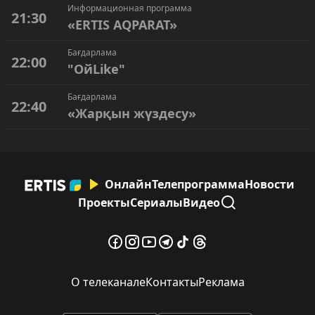
Информационная программа
21:30
«ERTIS AQPARAT»
Бағдарлама
22:00
"ОйLike"
Бағдарлама
22:40
«Жарқын жүздесу»
Онлайн
Телепрограмма
Новости
Проекты
Сериалы
Видео
О телеканале
Контакты
Реклама