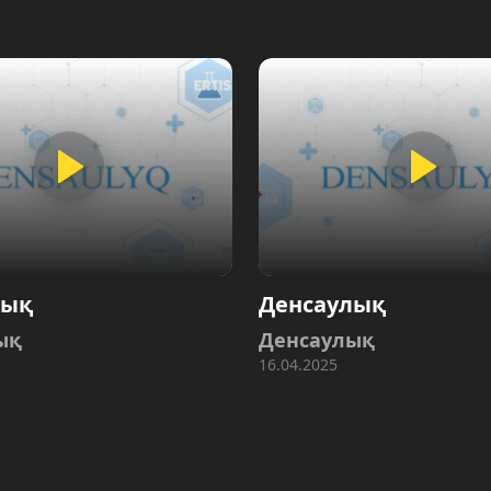
лық
Денсаулық
ық
Денсаулық
16.04.2025