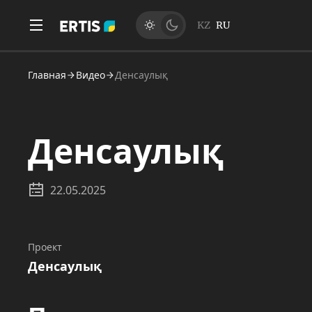
KZ
RU
Главная
Видео
Денсаулық
Денсаулық
22.05.2025
Проект
Денсаулық