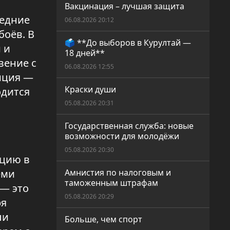
Вакцинация – лучшая защита
ледние
06.08.2026 20:12
боёв. В
🗳️ **До выборов в Курултай —
 и
18 дней**
вение с
06.08.2026 12:55
диция —
Краски души
одится
05.08.2026 20:31
Государственная служба: новые
возможности для молодёжи
05.08.2026 20:30
нцию в
еми
Амнистия по налоговым и
таможенным штрафам
 — это
05.08.2026 20:29
ря
ли
Больше, чем спорт