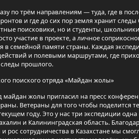
зу по трём направлениям — туда, где в пос
нтов и где до сих пор земля хранит следы 
ытные поисковики, но и студенты, школьники
осто участие в проекте, а личное соприкосно
ся в семейной памяти страны. Каждая экспе
 действий и полевыми маршрутами, где прих
 следы прошлого.
ого поиского отряда «Майдан жолы»
д майдан жолы пригласил на пресс конфере
раны. Ветераны для того чтобы поделится т
екущем году. Это у нас три экспедиции одна
халин и Калининградская область. Благода
и рос сотрудничества в Казахстане мы смог