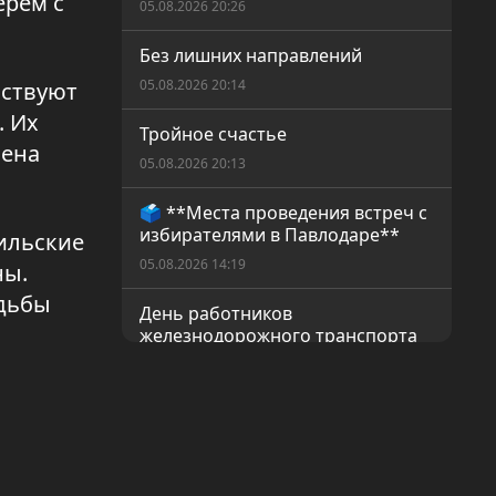
ерем с
05.08.2026 20:26
Без лишних направлений
05.08.2026 20:14
аствуют
. Их
Тройное счастье
мена
05.08.2026 20:13
🗳️ **Места проведения встреч с
избирателями в Павлодаре**
ильские
05.08.2026 14:19
ны.
удьбы
День работников
железнодорожного транспорта
04.08.2026 20:07
Путешествие по жемчужинам
Павлодарского прииртышья
04.08.2026 20:06