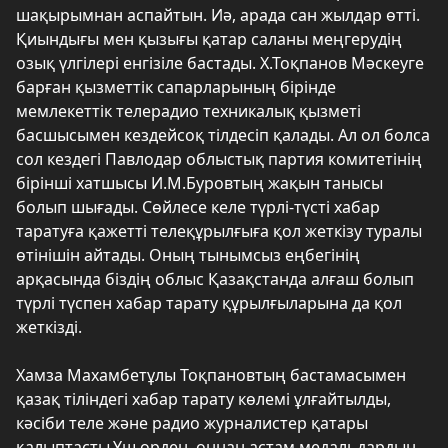
шақырымнан аспайтын. Иә, арада сан жылдар өтті.
Қиындығы мен қызығы қатар саланы меңгерудің
озық үлгілері енгізіле бастады. Х.Тоқпанов Мәскеуге
барған қызметтік сапарларының бірінде
мемлекеттік телерадио техникалық қызметі
басшысымен кездейсоқ тілдесіп қалады. Ал ол болса
сол кездегі Павлодар облыстық партия комитетінің
бірінші хатшысы И.М.Буровтың жақын танысы
болып шығады. Сөйлесе келе түрлі-түсті хабар
таратуға қажетті телеқұрылғыға қол жеткізу туралы
өтінішін айтады. Оның тынымсыз еңбегінің
арқасында біздің облыс Қазақстанда алғаш болып
түрлі түспен хабар тарату құрылғыларына да қол
жеткізді.
Хамза Махамбетұлы Тоқпановтың бастамасымен
қазақ тіліндегі хабар тарату көлемі ұлғайтылды,
кәсіби теле және радио журналистер қатары
қалыптасты.Үш орден, оннан астам медальдардың