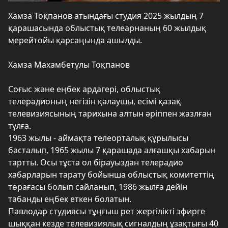
Хамза Тоқпанов атындағы студия 2025 жылдың 7
қарашасында облыстық телеарнаның 60 жылдық
мерейтойы қарсаңында ашылды.
Хамза Махамбетұлы Тоқпанов
Соғыс және еңбек ардагері, облыстық
телерадионың негізін қалаушы, есімі қазақ
телевизиясының тарихына алтын әріппен жазлған
тұлға.
1963 жылы - аймақта телеорталық құрылысы
басталып, 1965 жылы 7 қарашада алғашқы хабарын
тартты. Осы тұста ол бірауыздан телерадио
хабарларын тарату бойынша облыстық комитеттің
төрағасы болып сайланып, 1986 жылға дейін
табанды еңбек еткен болатын.
Павлодар студиясы тұңғыш рет жергілікті эфирге
шыққан кезде телевизиялық сигналдың ұзақтығы 40