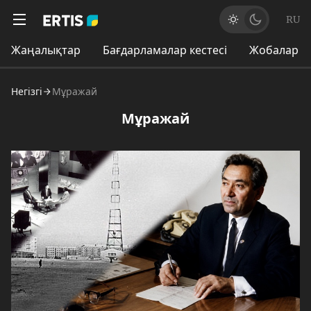
RU
Жаңалықтар
Бағдарламалар кестесі
Жобалар
Негізгі
Мұражай
Мұражай