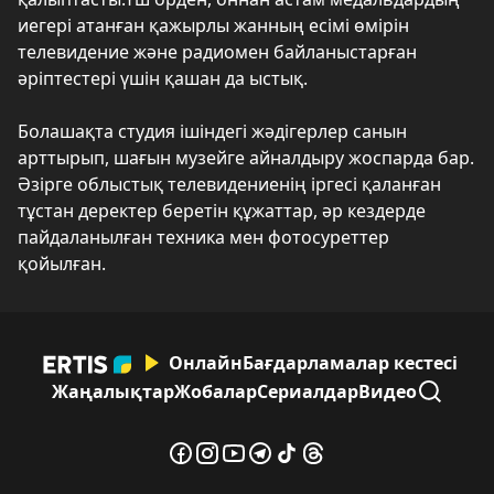
иегері атанған қажырлы жанның есімі өмірін
телевидение және радиомен байланыстарған
әріптестері үшін қашан да ыстық.
Болашақта студия ішіндегі жәдігерлер санын
арттырып, шағын музейге айналдыру жоспарда бар.
Әзірге облыстық телевидениенің іргесі қаланған
тұстан деректер беретін құжаттар, әр кездерде
пайдаланылған техника мен фотосуреттер
қойылған.
Онлайн
Бағдарламалар кестесі
Жаңалықтар
Жобалар
Сериалдар
Видео