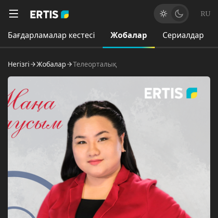
RU
Бағдарламалар кестесі
Жобалар
Сериалдар
Негізгі
Жобалар
Телеорталық