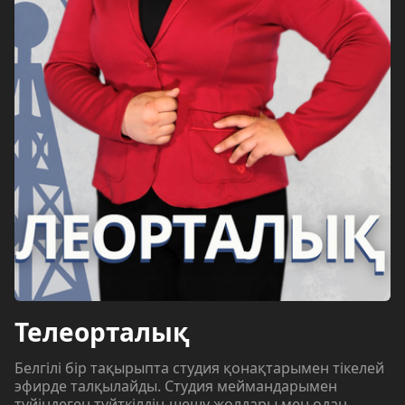
Телеорталық
Белгілі бір тақырыпта студия қонақтарымен тікелей
эфирде талқылайды. Студия меймандарымен
түйіндеген түйткілдің шешу жолдары мен одан