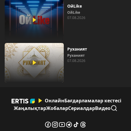
ОйLike
ОйLike
07.08.2026
Руханият
Руханият
07.08.2026
Онлайн
Бағдарламалар кестесі
Жаңалықтар
Жобалар
Сериалдар
Видео