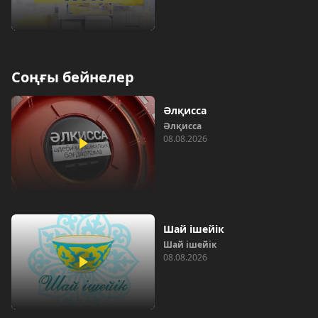
Соңғы бейнелер
Әлқисса
Әлқисса
08.08.2026
Шай ішейік
Шай ішейік
08.08.2026