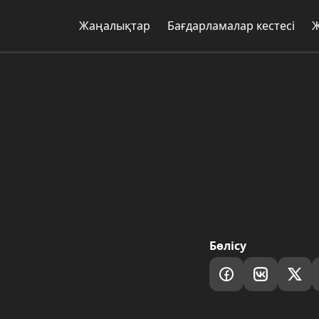
Жаңалықтар
Бағдарламалар кестесі
Бөлісу