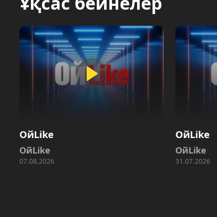
Ұқсас бейнелер
ОйLike
ОйLike
ОйLike
ОйLike
07.08.2026
31.07.2026