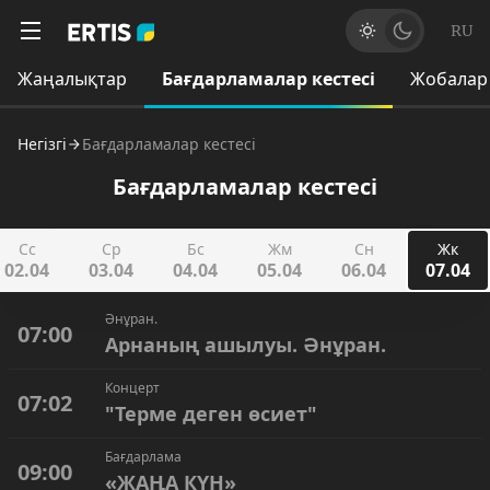
RU
Жаңалықтар
Бағдарламалар кестесі
Жобалар
Негізгі
Бағдарламалар кестесі
Бағдарламалар кестесі
Сс
Ср
Бс
Жм
Сн
Жк
02.04
03.04
04.04
05.04
06.04
07.04
Әнұран.
07:00
Арнаның ашылуы. Әнұран.
Концерт
07:02
"Терме деген өсиет"
Бағдарлама
09:00
«ЖАҢА КҮН»