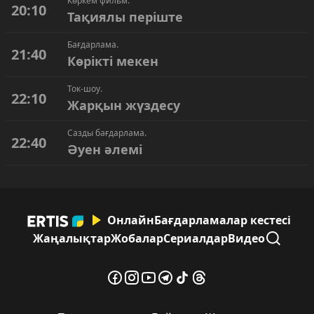
Көркем фильм.
20:10
Тақиялы періште
Бағдарлама.
21:40
Көрікті мекен
Ток-шоу.
22:10
Жарқын жүздесу
Сазды бағдарлама.
22:40
Әуен әлемі
Онлайн
Бағдарламалар кестесі
Жаңалықтар
Жобалар
Сериалдар
Видео