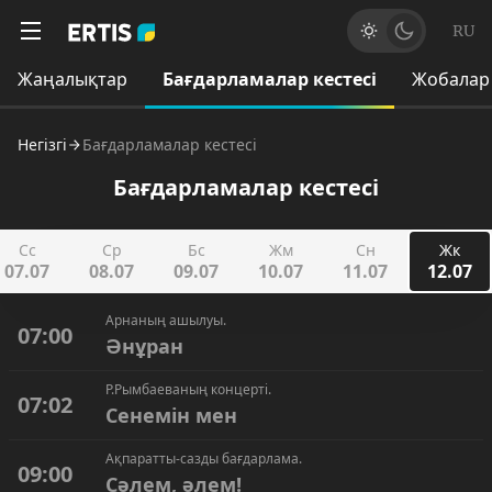
RU
Жаңалықтар
Бағдарламалар кестесі
Жобалар
Негізгі
Бағдарламалар кестесі
Бағдарламалар кестесі
Сс
Ср
Бс
Жм
Сн
Жк
07.07
08.07
09.07
10.07
11.07
12.07
Арнаның ашылуы.
07:00
Әнұран
Р.Рымбаеваның концерті.
07:02
Сенемін мен
Ақпаратты-сазды бағдарлама.
09:00
Сәлем, әлем!