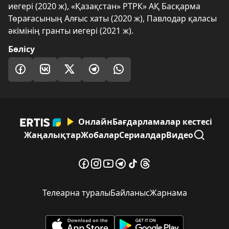
иегері (2020 ж), «Қазақстан» РТРК» АҚ Басқарма
Төрағасының Алғыс хаты (2020 ж), Павлодар қаласы
әкімінің гранты иегері (2021 ж).
Бөлісу
Онлайн
Бағдарламалар кестесі
Жаңалықтар
Жобалар
Сериалдар
Видео
Телеарна туралы
Байланыс
Жарнама