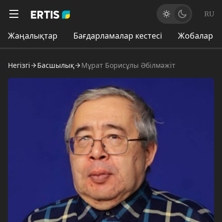
RU
Жаңалықтар
Бағдарламалар кестесі
Жобалар
Негізгі
Басшылық
Мұрат Борисұлы Әбілмәжіт