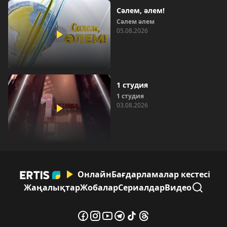
Сәлем, әлем!
Сәлем әлем
05.08.2026
1 студия
1 студия
03.08.2026
Онлайн
Бағдарламалар кестесі
Жаңалықтар
Жобалар
Сериалдар
Видео