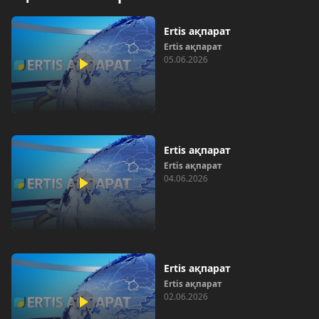
Ertis ақпарат
Ertis ақпарат
05.06.2026
Ertis ақпарат
Ertis ақпарат
04.06.2026
Ertis ақпарат
Ertis ақпарат
02.06.2026