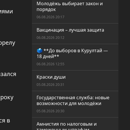
Молодёжь выбирает закон и
порядок
лиями
06.08.2026 20:17
Вакцинация – лучшая защита
06.08.2026 20:12
орелу
🗳️ **До выборов в Курултай —
18 дней**
06.08.2026 12:55
азался
Краски души
05.08.2026 20:31
гроку
Государственная служба: новые
возможности для молодёжи
05.08.2026 20:30
ся в
Амнистия по налоговым и
таможенным штрафам