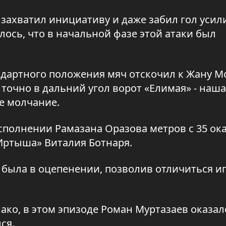
захватил инициативу и даже забил гол уси
ось, что в начальной фазе этой атаки был
ндартного положения мяч отскочил к Жану М
 точно в дальний угол ворот «Елимая» - наша
е молчание.
сполнении Рамазана Оразова метров с 35 ок
Иртыша» Виталия Ботнаря.
 была в оцепенении, позволив отличиться и
ако, в этом эпизоде Роман Муртазаев оказал
ся.