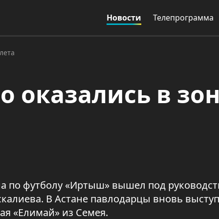
Новости
Телепрограмма
ылета
о оказались в зо
ана по футболу «Иртыш» вышел под руководс
скалиева. В Астане павлодарцы вновь высту
ая «Елимай» из Семея.