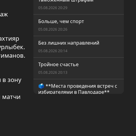
05.08.2026 20:29
раж
Больше, чем спорт
05.08.2026 20:26
ахтияр
Без лишних направлений
урлыбек.
05.08.2026 20:14
гиманов.
Тройное счастье
05.08.2026 20:13
 в зону
🗳️ **Места проведения встреч с
избирателями в Павлодаре**
и матчи
05.08.2026 14:19
День работников
железнодорожного транспорта
04.08.2026 20:07