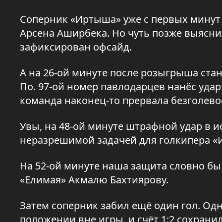
Соперник «Иртыша» уже с первых минут 
Арсена Аширбека. Но чуть позже выяснил
зафиксирован офсайд.
А на 26-ой минуте после розыгрыша ста
По. 97-ой номер павлодарцев нанёс удар
команда наконец-то прервала безголево
Увы, на 48-ой минуте штрафной удар в и
неразрешимой задачей для голкипера «
На 52-ой минуте наша защита словно бы
«Елимая» Акмалю Бахтиярову.
Затем соперник забил ещё один гол. Одн
положении вне игры, и счёт 1:2 сохранил