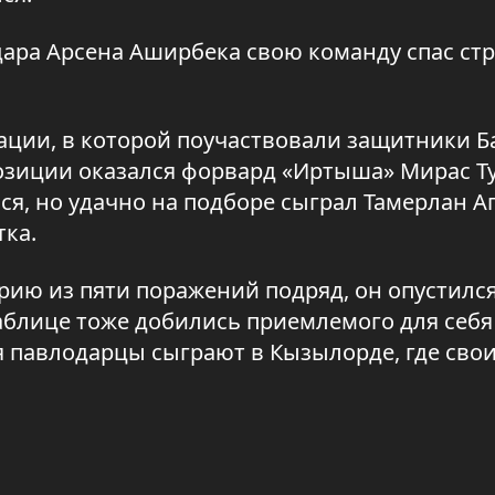
ара Арсена Аширбека свою команду спас ст
ации, в которой поучаствовали защитники Б
позиции оказался форвард «Иртыша» Мирас Т
ся, но удачно на подборе сыграл Тамерлан А
тка.
рию из пяти поражений подряд, он опустился
таблице тоже добились приемлемого для себя
мая павлодарцы сыграют в Кызылорде, где сво