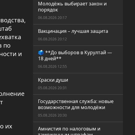
Молодёжь выбирает закон и
порядок
06.08.2026 20:17
водства,
штаб
Вакцинация – лучшая защита
ехватка
06.08.2026 20:12
в по
🗳️ **До выборов в Курултай —
ности и
18 дней**
06.08.2026 12:55
Краски души
05.08.2026 20:31
полнение
т
Государственная служба: новые
возможности для молодёжи
05.08.2026 20:30
о их
Амнистия по налоговым и
таможенным штрафам