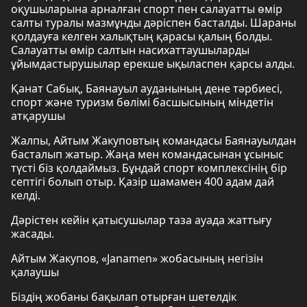
оқушыларына арналған спорт пен салауатты өмір
салты туралы мазмұнды дәріспен басталды. Шараны
қолдауға келген халықтың қарасы қалың болды.
Салауатты өмір салтын насихаттаушыларды
ұйымдастырушылар ерекше ықыласпен қарсы алды.
Қанат Сабық, Баянауыл ауданының дене тәрбиесі,
спорт және туризм бөлімі басшысының міндетін
атқарушы
Жалпы, Айтым Жакуповтың командасы Баянауылдан
басталып жатыр. Жаңа мен командасынан ұсыныс
түсті біз қолдаймыз. Бұндай спорт комплексінің бір
септігі болып отыр. Қазір шамамен 400 адам дай
келді.
Дәрістен кейін қатысушылар таза ауада жаттығу
жасады.
Айтым Жакупов, «Janamen» жобасының негізін
қалаушы
Біздің жобаны бақылап отырған шетелдік