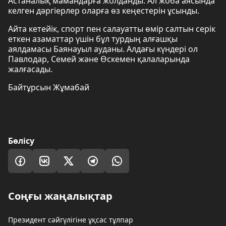
Астаналық мамандарға жолданды. Ал жоба аясында
келген дәргіерлер оларға өз кеңестерін ұсынды.
Айта кетейік, спорт пен салауатты өмір салтын серік
еткен азаматтар үшін бұл турдың алғашқы
аялдамасы Баянауыл ауданы. Алдағы күндері ол
Павлодар, Семей және Өскемен қалаларында
жалғасады.
Байтұрсын Жұмабай
Бөлісу
Соңғы жаңалықтар
Президент сәйгүлігіне ұқсас тұлпар