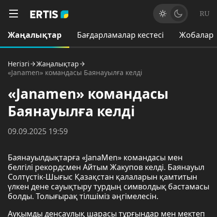
RU
Жаңалықтар
Бағдарламалар кестесі
Жобалар
Негізгі
Жаңалықтар
«Janamen» командасы Баянауылға келді
«Janamen» командасы
Баянауылға келді
09.09.2025 19:59
Баянауылдықтарға «JanaMen» командасы мен
белгілі рекордсмен Айтым Жакупов келді. Баянауыл
Солтүстік-Шығыс Қазақстан қалаларын қамтитын
үлкен дене сауықтыру турдың символдық бастамасы
болды. Толығырақ тілшіміз әңгімелесін.
Ауқымды денсаулық шарасы тұрғындар мен мектеп