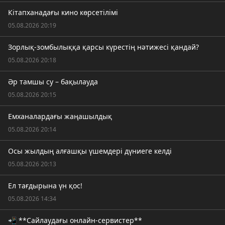
Кітапханадағы кино көрсетілімі
05.08.2026 20:19
Зорлық-зомбылыққа қарсы күрестің нәтижесі қандай?
05.08.2026 20:18
Әр тамшы су – бақылауда
05.08.2026 20:15
Емханалардағы жаңашылдық
05.08.2026 20:14
Осы жылдың алғашқы үшемдері дүниеге келді
05.08.2026 20:13
Ел тағдырына үн қос!
05.08.2026 14:34
📲 **Сайлаудағы онлайн-сервистер**