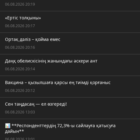
06.08.2026 20:19
«Ертіс толқыны»
06.08.2026 20:17
Ортақ дәліз – қойма емес
06.08.2026 20:16
Даңқ обелискісінің жанындағы әскери ант
06.08.2026 20:14
Вакцина – қызылшаға қарсы ең тиімді қорғаныс
06.08.2026 20:12
Сен таңдасаң — ел өзгереді!
06.08.2026 13:03
📊 **Респонденттердің 72,3%-ы сайлауға қатысуға
дайын**
06.08.2026 13:01