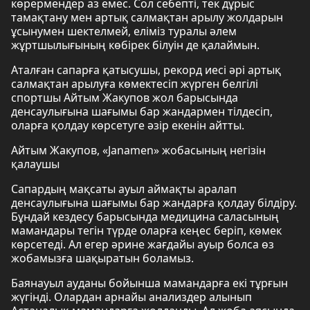
көрермендер аз емес. Сол себепті, тек дұрыс
тамақтану мен артық салмақтан арылу жолдарын
ұсынумен шектелмей, еліміз туралы әлем
жұртшылығының көбірек білуін де қалаймын.
Аталған сапарға қатысушы, рекорд иесі әрі артық
салмақтан арылуға көмектесіп жүрген белгілі
спортшы Айтым Жакупов жол барысында
денсаулығына шағымы бар жандармен тілдесіп,
оларға қолдау көрсетуге әзір екенін айтты.
Айтым Жакупов, «Janamen» жобасының негізін
қалаушы
Сапардың мақсаты ауыл аймақты аралап
денсаулығына шағымы бар жандарға қолдау білдіру.
Бұндай кездесу барысында медицина саласының
мамандары тегін түрде оларға кеңес беріп, көмек
көрсетеді. Ал егер әрине жағдайы ауыр болса өз
жобамызға шақыратын боламыз.
Баянауыл ауданы бойынша мамандарға екі тұрғын
жүгінді. Олардан арнайы анализдер алынып