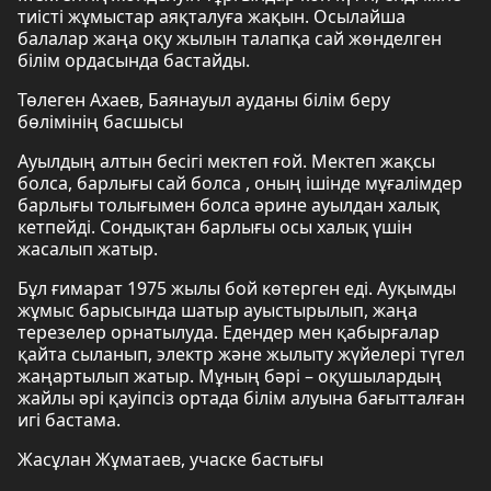
тиісті жұмыстар аяқталуға жақын. Осылайша
балалар жаңа оқу жылын талапқа сай жөнделген
білім ордасында бастайды.
Төлеген Ахаев, Баянауыл ауданы білім беру
бөлімінің басшысы
Ауылдың алтын бесігі мектеп ғой. Мектеп жақсы
болса, барлығы сай болса , оның ішінде мұғалімдер
барлығы толығымен болса әрине ауылдан халық
кетпейді. Сондықтан барлығы осы халық үшін
жасалып жатыр.
Бұл ғимарат 1975 жылы бой көтерген еді. Ауқымды
жұмыс барысында шатыр ауыстырылып, жаңа
терезелер орнатылуда. Едендер мен қабырғалар
қайта сыланып, электр және жылыту жүйелері түгел
жаңартылып жатыр. Мұның бәрі – оқушылардың
жайлы әрі қауіпсіз ортада білім алуына бағытталған
игі бастама.
Жасұлан Жұматаев, учаске бастығы