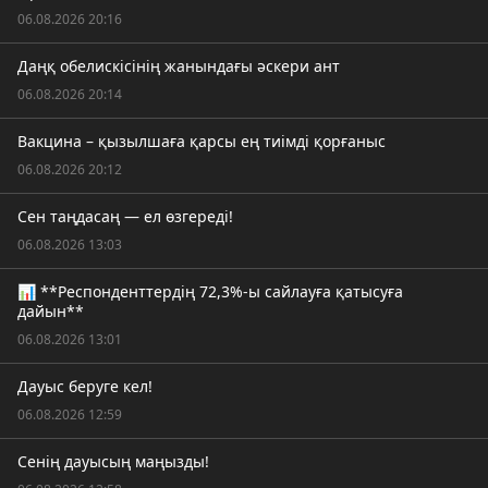
06.08.2026 20:16
Даңқ обелискісінің жанындағы әскери ант
06.08.2026 20:14
Вакцина – қызылшаға қарсы ең тиімді қорғаныс
06.08.2026 20:12
Сен таңдасаң — ел өзгереді!
06.08.2026 13:03
📊 **Респонденттердің 72,3%-ы сайлауға қатысуға
дайын**
06.08.2026 13:01
Дауыс беруге кел!
06.08.2026 12:59
Сенің дауысың маңызды!