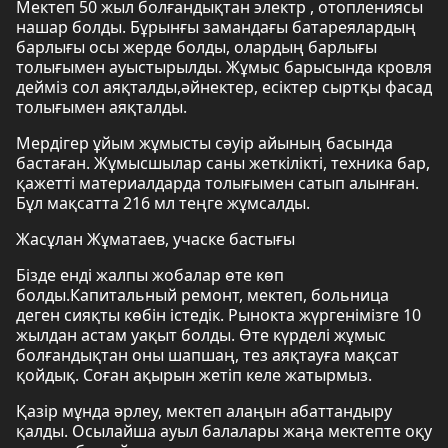
Мектеп 50 жыл болғандықтан электр , отоплениясы
нашар болды. Бұрынғы замандағы батареялардың
барлығы осы жерде болды, олардың барлығы
толығымен ауыстырылды. Жұмыс барысында кровля
дейміз сол аяқталды,әйнектер, есіктер сыртқы фасад
толығымен аяқталды.
Мердігер ұйым жұмысты сәуір айының басында
бастаған. Жұмысшылар саны жеткілікті, техника бар,
қажетті материалдарда толығымен сатып алынған.
Бұл мақсатта 216 мл теңге жұмсалды.
Жасұлан Жұматаев, учаске бастығы
Бізде енді жалпы жобалар өте көп
болды.Капитальный ремонт, мектеп, больница
деген сияқты көбін істедік. Рынокта жүргенімізге 10
жылдан астам уақыт болды. Өте күрделі жұмыс
болғандықтан оны шапшаң, тез аяқтауға мақсат
қойдық. Соған ақырын жетіп келе жатырмыз.
Қазір мұнда әрлеу, мектеп алаңын абаттандыру
қалды. Осылайша ауыл балалары жаңа мектепте оқу