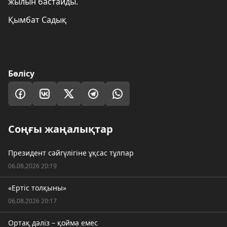
жылын бастайды.
Қымбат Садық
Бөлісу
Соңғы жаңалықтар
Президент сәйгүлігіне ұқсас тұлпар
06.08.2026 20:19
«Ертіс толқыны»
06.08.2026 20:17
Ортақ дәліз – қойма емес