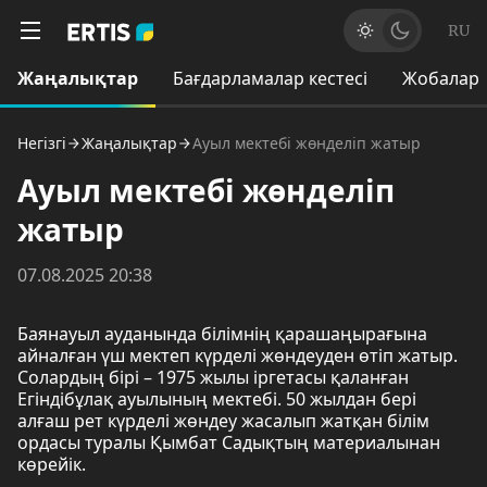
RU
Жаңалықтар
Бағдарламалар кестесі
Жобалар
Негізгі
Жаңалықтар
Ауыл мектебі жөнделіп жатыр
Ауыл мектебі жөнделіп
жатыр
07.08.2025 20:38
Баянауыл ауданында білімнің қарашаңырағына
айналған үш мектеп күрделі жөндеуден өтіп жатыр.
Солардың бірі – 1975 жылы іргетасы қаланған
Егіндібұлақ ауылының мектебі. 50 жылдан бері
алғаш рет күрделі жөндеу жасалып жатқан білім
ордасы туралы Қымбат Садықтың материалынан
көрейік.