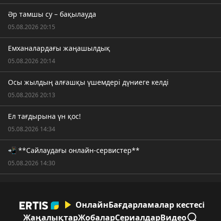
Әр тамшы су – бақылауда
05.08.2026 20:15
Емханалардағы жаңашылдық
05.08.2026 20:14
Осы жылдың алғашқы үшемдері дүниеге келді
05.08.2026 20:13
Ел тағдырына үн қос!
05.08.2026 14:34
📲 **Сайлаудағы онлайн-сервистер**
05.08.2026 14:30
Онлайн
Бағдарламалар кестесі
Жаңалықтар
Жобалар
Сериалдар
Видео