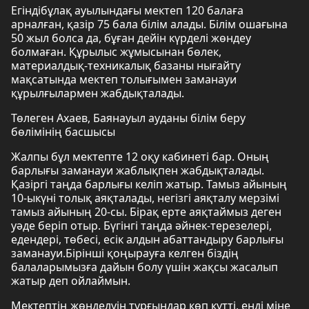
Егіндібұлақ ауылындағы мектеп 120 балаға
арналған, қазір 75 бала білім алады. Білім ошағына
50 жыл болса да, бұған дейін күрделі жөндеу
болмаған. Құрылыс жұмысынан бөлек,
материалдық-техникалық базаны нығайту
мақсатында мектеп толығымен заманауи
құрылғылармен жабдықталады.
Төлеген Ахаев, Баянауыл ауданы білім беру
бөлімінің басшысы
Жалпы бұл мектепте 12 оқу кабинеті бар. Оның
барлығы заманауи жаблықпен жабдықталады.
Қазіргі таңда барлығы келіп жатыр. Тамыз айының
10-ыкүні толық аяқталады, негізгі аяқталу мерзімі
тамыз айының 20-сы. Бірақ ерте аяқтаймыз деген
уәде беріп отыр. Бүгінгі таңда әйнек-терезелері,
едендері, төбесі, есік алдын абаттандыру барлығы
заманауи.Бірінші қоңырауға келген біздің
балаларымызға дайын болу үшін жақсы жасалып
жатыр деп ойлаймын.
Мектептің жөнделуін тұрғындар көп күтті, енді міне