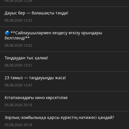
06.08.2026 12:58
Дауыс бер — болашақты таңда!
06.08.2026 12:53
🗳️ **Сайлаушылармен кездесу өткізу орындары
белгіленді**
06.08.2026 12:52
Таңдаудан тыс қалма!
06.08.2026 12:51
23 тамыз — таңдауыңды жаса!
06.08.2026 12:47
Кітапханадағы кино көрсетілімі
05.08.2026 20:19
Зорлық-зомбылыққа қарсы күрестің нәтижесі қандай?
05.08.2026 20:18