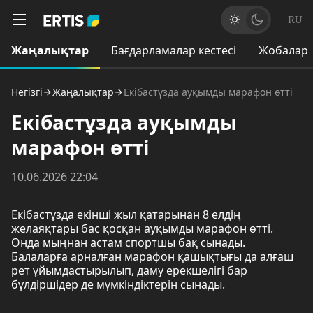
RU
Жаңалықтар
Бағдарламалар кестесі
Жобалар
Негізгі
Жаңалықтар
Екібастұзда ауқымды марафон өтті
Екібастұзда ауқымды
марафон өтті
10.06.2026 22:04
Екібастұзда екінші жыл қатарынан 8 елдің
желаяқтары бас қосқан ауқымды марафон өтті.
Онда мыңнан астам спортшы бақ сынады.
Балаларға арналған марафон қашықтығы да алғаш
рет ұйымдастырылып, даму ерекшелігі бар
бүлдіршідер де мүмкіндіктерін сынады.