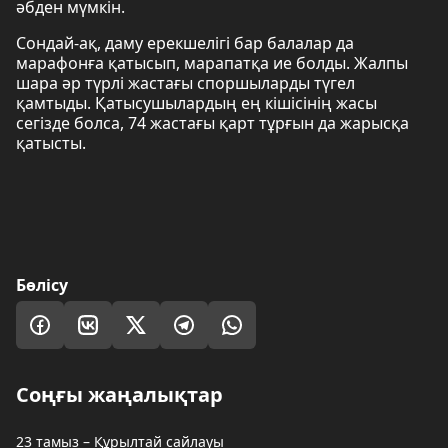
әбден мүмкін.
Сондай-ақ, даму ерекшелігі бар балалар да
марафонға қатысып, марапатқа ие болды. Жалпы
шара әр түрлі жастағы споршыларды түгел
қамтыды. Қатысушылардың ең кішісінің жасы
сегізде болса, 74 жастағы қарт тұрғын да жарысқа
қатысты.
Бөлісу
Соңғы жаңалықтар
23 тамыз – Құрылтай сайлауы