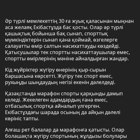
Әр түрлі мемлекеттің 30 ға жуық қаласынан мыңнан
аса желаяқ Екібастұзда бас қосты. Олар әр түрлі
қашықтық бойынша бақ сынап, спорттық
мүмкіндіктерін сынап қана қоймай, өзгелерге
салауатты өмір салтын насихаттауды көздейді.
Қатысушылар тек спортты насихаттаушылар емес,
спортты өмірлерінің мәніне айналдырған жандар.
Кід жүйріктер жүгіру өнерінің қыр-сырын
баршасына көрсетті. Жүгіру тек спорт емес,
рухыңды шыңдаудың негізі екенін дәлелдеді.
Қазақстанда марафон спорты қарқынды дамып
келеді. Жекелеген адамдардың ғана емес,
отбасылық спортқа айналып үлгерген.
Екібастұздағы шарада осының да айқын дәлелі
көрініс тапты.
Алғаш рет балалар да марафонға қатысты. Олар
болашақта жүгіру спортының жұлдызы болулары