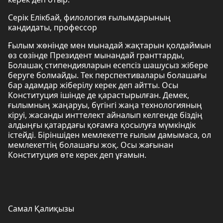
Серік Елікбай, филология ғылымдарының
кандидаты, профессор
Ғылым жөнінде мен мынадай жақтарын қолдаймын
өз сөзінде Президент мынандай гранттарды,
Болашақ стипендияларын есепсіз шашусыз жібере
беруге болмайды. Тек перспективалары болашағы
бар адамдар жіберілу керек деп айтты. Осы
Конституция ішінде де қарастырылған. Демек,
ғылымның жаңаруы, бүгінгі жаңа технологияның
кіруі, жасанды инттелект айналып келгенде біздің
алдыңғы қатардағы қоғамға қосылуға мүмкіндік
істейді. Біріншіден мемлекетте ғылым дамымаса, ол
мемлекеттің болашағы жоқ. Осы жағынан
Конституция өте керек деп ұғамын.
Самал Қалиқызы