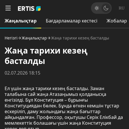
RU
Жаңалықтар
Бағдарламалар кестесі
Жобалар
Негізгі
Жаңалықтар
Жаңа тарихи кезең басталды
Жаңа тарихи кезең
басталды
02.07.2026 18:15
Ел үшін жаңа тарихи кезең басталды. Заман
талабына сай жаңа Атазаңымыз қолданысқа
енгізілді. Бұл Конституция – бұрынғы
Конституциядан бөлек. Бұнда өткен кемшін тұстар
ескеріліп, даму жолындағы жаңа бағыттар
айқындалған. Профессор, оқытушы Серік Елікбай да
мемлекеттік болашағы үшін жаңа Конституция
керек деп отыр.