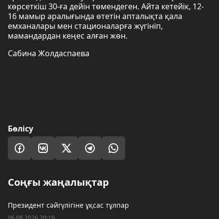
көрсеткіш 30-ға дейін төмендеген. Айта кетейік, 12-
16 мамыр аралығында өтетін апталықта қала
емханалары мен стационаларға жүгініп,
мамандардан кеңес алған жөн.
Сабина Жолдаспаева
Бөлісу
Соңғы жаңалықтар
Президент сәйгүлігіне ұқсас тұлпар
06.08.2026 20:19