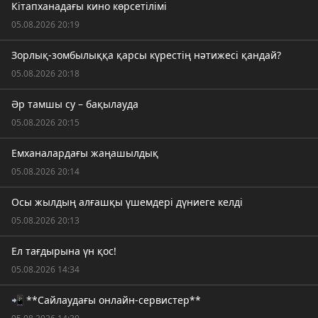
Кітапханадағы кино көрсетілімі
05.08.2026 20:19
Зорлық-зомбылыққа қарсы күрестің нәтижесі қандай?
05.08.2026 20:18
Әр тамшы су – бақылауда
05.08.2026 20:15
Емханалардағы жаңашылдық
05.08.2026 20:14
Осы жылдың алғашқы үшемдері дүниеге келді
05.08.2026 20:13
Ел тағдырына үн қос!
05.08.2026 14:34
📲 **Сайлаудағы онлайн-сервистер**