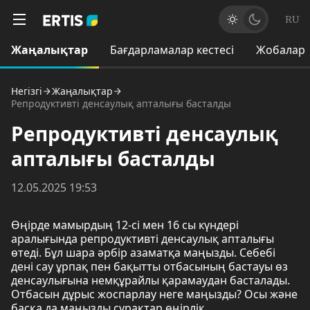
RU
Жаңалықтар
Бағдарламалар кестесі
Жобалар
Негізгі
Жаңалықтар
Репродуктивті денсаулық апталығы басталды
Репродуктивті денсаулық
апталығы басталды
12.05.2025 19:53
Өңірде мамырдың 12-сі мен 16 сы күндері
аралығында репродуктивті денсаулық апталығы
өтеді. Бұл шара әрбір азаматқа маңызды. Себебі
дені сау ұрпақ пен бақытты отбасының бастауы өз
денсаулығына немқұрайлы қарамаудан басталады.
Отбасын дұрыс жоспарлау неге маңызды? Осы және
басқа да маңызды сұрақтар өңірлік