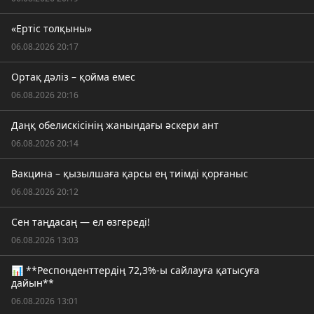
«Ертіс толқыны»
06.08.2026 20:17
Ортақ дәліз – қойма емес
06.08.2026 20:16
Даңқ обелискісінің жанындағы әскери ант
06.08.2026 20:14
Вакцина – қызылшаға қарсы ең тиімді қорғаныс
06.08.2026 20:12
Сен таңдасаң — ел өзгереді!
06.08.2026 13:03
📊 **Респонденттердің 72,3%-ы сайлауға қатысуға
дайын**
06.08.2026 13:01