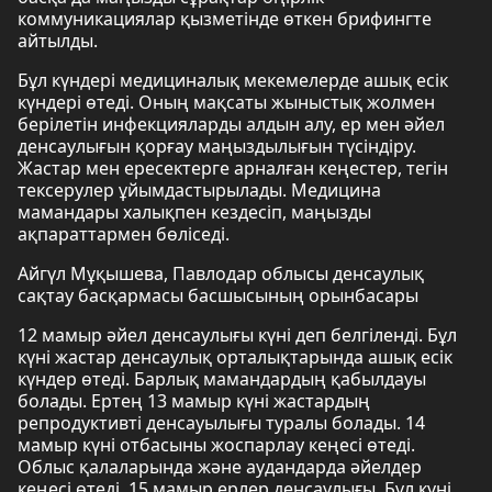
коммуникациялар қызметінде өткен брифингте
айтылды.
Бұл күндері медициналық мекемелерде ашық есік
күндері өтеді. Оның мақсаты жыныстық жолмен
берілетін инфекцияларды алдын алу, ер мен әйел
денсаулығын қорғау маңыздылығын түсіндіру.
Жастар мен ересектерге арналған кеңестер, тегін
тексерулер ұйымдастырылады. Медицина
мамандары халықпен кездесіп, маңызды
ақпараттармен бөліседі.
Айгүл Мұқышева, Павлодар облысы денсаулық
сақтау басқармасы басшысының орынбасары
12 мамыр әйел денсаулығы күні деп белгіленді. Бұл
күні жастар денсаулық орталықтарында ашық есік
күндер өтеді. Барлық мамандардың қабылдауы
болады. Ертең 13 мамыр күні жастардың
репродуктивті денсауылығы туралы болады. 14
мамыр күні отбасыны жоспарлау кеңесі өтеді.
Облыс қалаларында және аудандарда әйелдер
кеңесі өтеді. 15 мамыр ерлер денсаулығы. Бұл күні