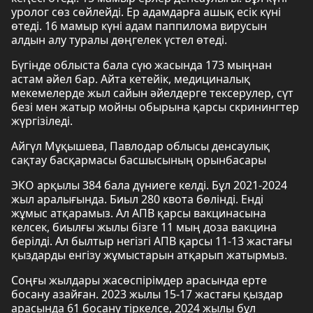
уролог сөз сөйлейді. Ер адамдарға ашық есік күні
өтеді. 16 мамыр күні адам паппилома вирусын
алдын алу туралы дөңгелек үстел өтеді.
Бүгінде облыста бала сүю жасында 173 мыңнан
астам әйел бар. Айта кетейік, медициналық
мекемелерде жыл сайын әйелдерге тексерулер, сүт
безі мен жатыр мойны обырына қарсы скринингтер
жүргізіледі.
Айгүл Мұқышева, Павлодар облысы денсаулық
сақтау басқармасы басшысының орынбасары
ЭКО арқылы 384 бала дүниеге келді. Бұл 2021-2024
жыл аралығында. Биыл 280 квота бөлінді. Енді
жұмыс атқарамыз. Ал АПВ қарсы вакцинасына
келсек, биылғы жылы бізге 11 мың доза вакцина
берілді. Ал былтыр негізгі АПВ қарсы 11-13 жастағы
қыздарды енгізу жұмыстарын атқарып жатырмыз.
Соңғы жылдары жасөспірімдер арасында ерте
босану азайған. 2023 жылы 15-17 жастағы қыздар
арасында 61 босану тіркелсе, 2024 жылы бұл