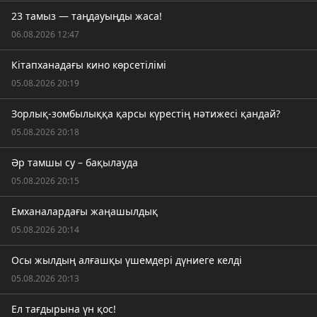
23 тамыз — таңдауыңды жаса!
06.08.2026 12:47
Кітапханадағы кино көрсетілімі
05.08.2026 20:19
Зорлық-зомбылыққа қарсы күрестің нәтижесі қандай?
05.08.2026 20:18
Әр тамшы су – бақылауда
05.08.2026 20:15
Емханалардағы жаңашылдық
05.08.2026 20:14
Осы жылдың алғашқы үшемдері дүниеге келді
05.08.2026 20:13
Ел тағдырына үн қос!