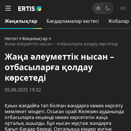
RU
Жаңалықтар
Бағдарламалар кестесі
Жобалар
Негізгі
Жаңалықтар
Жаңа әлеуметтік нысан – отбасыларға қолдау көрсетеді
Жаңа әлеуметтік нысан –
отбасыларға қолдау
көрсетеді
05.06.2025 19:32
Қиын жағдайға тап болған жандарға көмек көрсету
мемлекет міндеті. Осыған орай Железин ауданында
отбасыларға кешенді көмек көрсететін жаңа
орталық ашылды. Бұл нысан мұқтаж жандарға
бағыт-бағдар береді. Орталыққа кімдер жүгіне