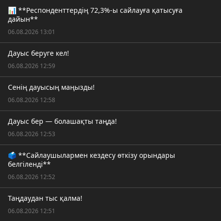
📊 **Респонденттердің 72,3%-ы сайлауға қатысуға
дайын**
06.08.2026 13:01
Дауыс беруге кел!
06.08.2026 12:59
Сенің дауысың маңызды!
06.08.2026 12:58
Дауыс бер — болашақты таңда!
06.08.2026 12:53
🗳️ **Сайлаушылармен кездесу өткізу орындары
белгіленді**
06.08.2026 12:52
Таңдаудан тыс қалма!
06.08.2026 12:51