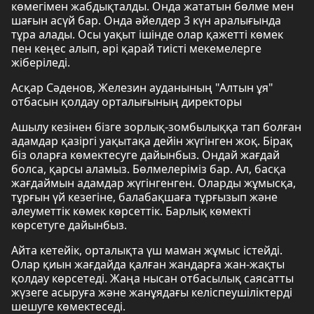
көмегімен жабдықталды. Онда жататын бөлме мен
шағын асүй бар. Онда әйелдер 3 күн аралығында
тұра алады. Осы уақыт ішінде олар қажетті көмек
пен кеңес алып, әрі қарай тиісті мекемелерге
жіберіледі.
Асқар Сәденов, Железин ауданының "Алтын ұя"
отбасын қолдау орталығының директоры
Ашылу кезінен бізге зорлық-зомбылыққа тап болған
адамдар қазіргі уақытақа дейін жүгінген жоқ. Бірақ
біз оларға көмектесуге дайынбыз. Ондай жағдай
болса, қарсы аламыз. Бөлмелеріміз бар. Ал, басқа
жағдаймын адамдар жүгінгенген. Оларды жұмысқа,
тұрғын үй кезегіне, балабақшаға тұрғызып және
әлеуметтік көмек көрсеттік. Барлық көмекті
көрсетуге дайынбыз.
Айта кетейік, орталықта үш маман жұмыс істейді.
Олар қиын жағдайда қалған жандарға жан-жақты
қолдау көрсетеді. Жаңа нысан отбасылық саясатты
жүзеге асыруға және жанұядағы келіспеушіліктерді
шешуге көмектеседі.