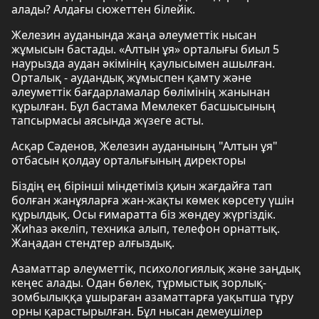
алады? Алдағы сюжеттен білейік.
Железин ауданында жаңа әлеуметтік нысан
жұмысын бастады. «Алтын ұя» орталығы биыл 5
наурызда аудан әкімінің қаулысымен ашылған.
Орталық - аудандық жұмыспен қамту және
әлеуметтік бағдарламалар бөлімінің жанынан
құрылған. Бұл бастама Мемлекет басшысының
тапсырмасы аясында жүзеге асты.
Асқар Сәденов, Железин ауданының "Алтын ұя"
отбасын қолдау орталығының директоры
Біздің ең бірінші міндетіміз қиын жағдайға тап
болған жанұяларға жан-жақты көмек көрсету үшін
құрылдық. Осы ғимаратта біз жөндеу жүргіздік.
Жиһаз әкеліп, техника алып, телефон орнаттық.
Жаңадан стендтер алғыздық.
Азаматтар әлеуметтік, психологиялық және заңдық
кеңес алады. Одан бөлек, тұрмыстық зорлық-
зомбылыққа ұшыраған азаматтарға уақытша тұру
орны қарастырылған. Бұл нысан демеушілер