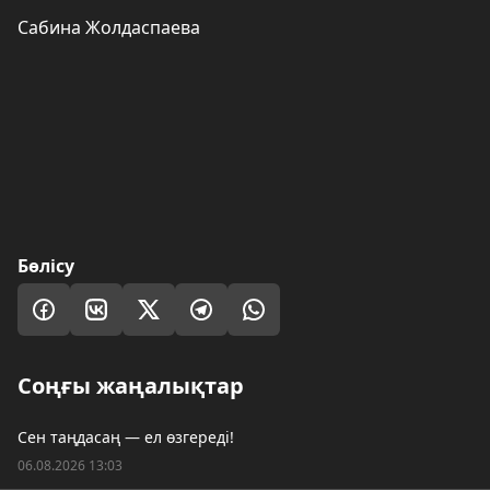
Сабина Жолдаспаева
Бөлісу
Соңғы жаңалықтар
Сен таңдасаң — ел өзгереді!
06.08.2026 13:03