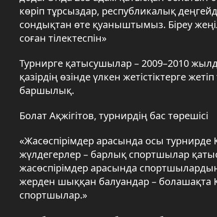
көріп тұрсыздар, республикалық деңгейд
сондықтан өте қуаныштымыз. Біреу жеңіле
соған тілектеспін»
Турнирге қатысушылар – 2009–2010 жылд
қазірдің өзінде үлкен жетістіктерге жет
баршылық.
Болат Ақжігітов, турнирдің бас төрешісі
«Жасөспірімдер арасында осы турнирде 
жүлдегерлер – барлық спортшылар қаты
жасөспірімдер арасында спортшылардың
жерден шыққан балуандар – болашақта 
спортшылар.»