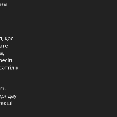
аға
, қол
өте
а,
ресіп
әттілік
лғы
қолдау
текші