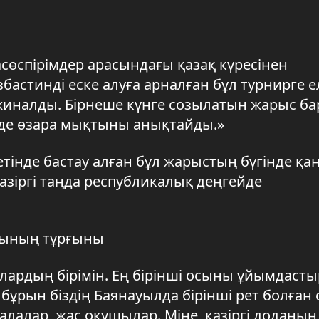
сөспірімдер арасындағы қазақ күресінен
астинді еске алуға арналған бұл турнирге ел
ы жиналды. Бірнеше күнге созылатын жарыс б
нде өзара мықтыны анықтайды.»
тінде бастау алған бұл жарыстың бүгінде қа
азіргі таңда республикалық деңгейде
нының тұрғыны
ардың бірімін. Ең бірінші осыны ұйымдасты
бұрын біздің Баянауылда бірінші рет болған
лалар, жас оқушылар. Міне, қазіргі доданың