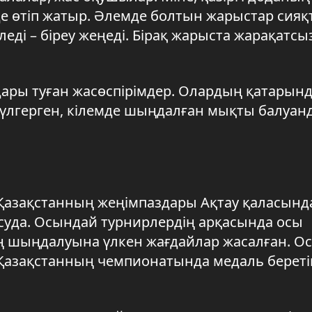
е өтіп жатыр. Әлемде болтын жарыстар сияқ
ді – біреу жеңеді. Бірақ жарыста жарақатсыз
ары туған жасөспірімдер. Олардың қатарын
іп үлгерген, кілемде шыңдалған мықты балуан
Қазақстанның жеңімпаздары Ақтау қаласында
суда. Осындай турнирлердің арқасында осы
 шыңдалуына үлкен жағдайлар жасалған. О
Қазақстанның чемпионатында медаль береті