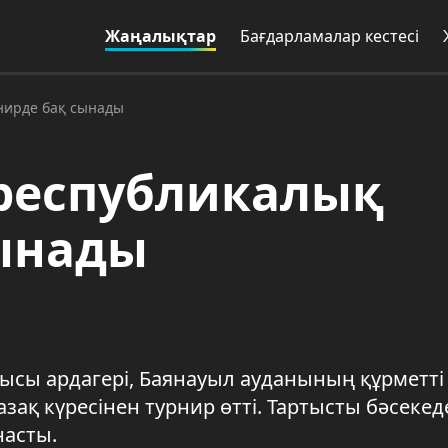
Жаңалықтар
Бағдарламалар кестесі
нирде бақ сынады
 республикалық
сынады
ғысы ардагері, Баянауыл ауданының құрметті
азақ күресінен турнир өтті. Тартысты бәсекед
насты.