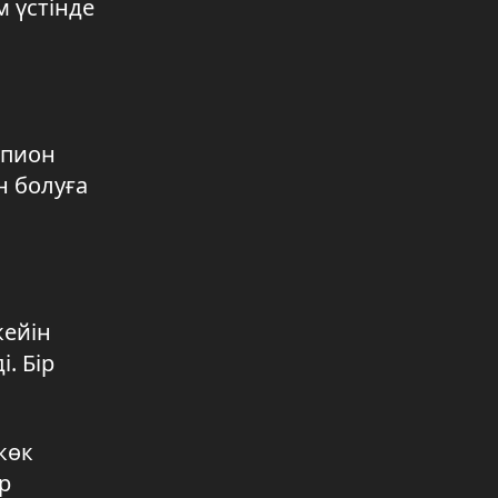
 үстінде
Сайлау 2026
08.08.2026 08:46
«Абай. жастар. болашақ» кеші
өтті
мпион
07.08.2026 19:20
н болуға
Құрылысшылар күні
07.08.2026 19:19
Техникалық мамандықтарға
сұраныс артты
кейін
07.08.2026 19:17
. Бір
көк
р