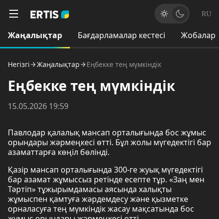
RU
Жаңалықтар
Бағдарламалар кестесі
Жобалар
Негізгі
Жаңалықтар
Еңбекке тең мүмкіндік
Еңбекке тең мүмкіндік
15.05.2026 19:59
Павлодар қалалық мансап орталығында бос жұмыс
орындары жәрмеңкесі өтті. Бұл жолы мүгедектігі бар
азаматтарға көңіл бөлінді.
Қазір мансап орталығында 300-ге жуық мүгедектігі
бар азамат жұмыссыз ретінде есепте тұр. «Заң мен
Тәртіп» тұжырымдамасы аясында халықты
жұмыспен қамтуға жәрдемдесу және қызметке
орналасуға тең мүмкіндік жасау мақсатында бос
жұмыс орындары жәрмеңкесі өтті.