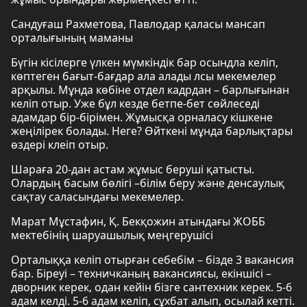
Сандуғаш Рахметова, Павлодар қаласы мансап
орталығының маманы
Бүгін кісілерге үлкен мүмкіндік бар осындла келіп,
көптеген бағыт-бағдар ала алады лсы мекемелер
арқылы. Мұнда көбіне отдел кадрдан – барлығынан
келіп отыр. Уже бұл кезде бетпе-бет сөйлеседі
адамдар бір-бірімен. Жұмысқа орналасу кішкене
жеңілірек болады. Неге? Өйткені мұнда барлықтары
өздері клеіп отыр.
Шараға 20-дан астам жұмыс беруші қатысты.
Олардың басым бөлігі –білім беру және денсаулық
сақтау саласындағы мекемелер.
Марат Мұстафин, Қ. Бекқожин атындағы ЖОББ
мектебінің шаруашылық меңгерушісі
Орталыққа келіп отырған себебім – бізде 3 вакансия
бар. Біреуі – техничканың вакансиясы, екіншісі –
дворник керек, одан кейін бізге сантехник керек. 5-6
адам келді. 5-6 адам келіп, сұхбат алып, осылай кетті.