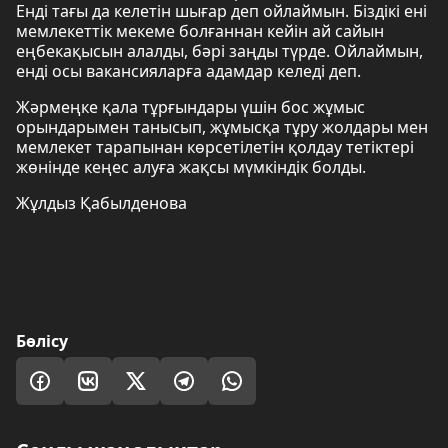
Енді тағы да келетін шығар деп ойлаймын. Біздікі ені
мемлекеттік мекеме болғаннан кейін ай сайын
еңбекақысын алалды, бәрі заңды түрде. Ойлаймын,
енді осы вакансияларға адамдар келеді деп.
Жәрмеңке қала тұрғындары үшін бос жұмыс
орындарымен танысып, жұмысқа тұру жолдары мен
мемлекет тарапынан көрсетілетін қолдау тетіктері
жөнінде кеңес алуға жақсы мүмкіндік болды.
Жұлдыз Қабылденова
Бөлісу