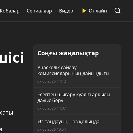
Жобалар
Сериалдар
Видео
Онлайн
ісі
Соңғы жаңалықтар
Учаскелік сайлау
комиссияларының дайындығы
07.08.2026 14:12
Есептен шығару куәлігі арқылы
дауыс беру
07.08.2026 14:07
хаты
Өз таңдауың – өз қолыңда!
а
07.08.2026 13:54