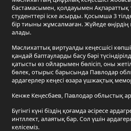
бастамасымен, қолдауымен Ақпараттық 
студенттері іске асырды. Қосымша 3 тіл
бір тиыны жұмсалмаған. Жүйеде өңірдің 
алады.
Мәслихаттық виртуалды кеңесшісі көпшіл
қандай баптауларды басу бәрі түсіндірі
қатысты өз ойларымен бөлісіп, оны жеті
бөлек, отырыс барысында Павлодар обл
ардагерлер кеңесі өзара үшжақтық мемо
Кенже Кеңесбаев, Павлодар облыстық ар
Бүгінгі күні біздің қоғамда әсіресе арда
интллект, алаятық бар. Сол үшін ардаге
келісеміз.