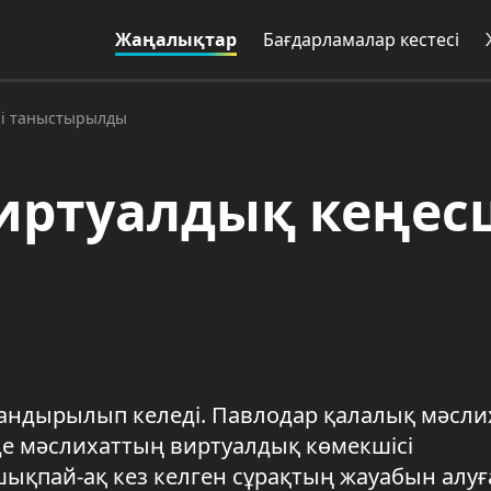
Жаңалықтар
Бағдарламалар кестесі
сі таныстырылды
иртуалдық кеңесш
ндырылып келеді. Павлодар қалалық мәсли
нде мәслихаттың виртуалдық көмекшісі
ықпай-ақ кез келген сұрақтың жауабын алуғ