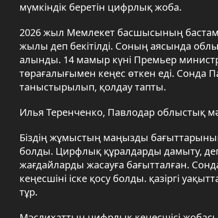
мүмкіндік беретін цифрлық жоба.
2026 жыл Мемлекет басшысының баста
жылы деп бекітілді. Соның аясында обл
алынды. 14 мамыр күні Премьер минист
төрағалығымен кеңес өткен еді. Сонда
таныстырылып, қолдау тапты.
Илья Теренченко, Павлодар облыстық 
Біздің жұмыстың маңызды бағыттарының
болды. Цирфлық құралдарды дамыту, деп
жағдайларды жасауға бағытталған. Сонд
кеңесшіні іске қосу болды. қазіргі уақы
тұр.
Мәслихаттың цифрлық кеңесшісі жобас