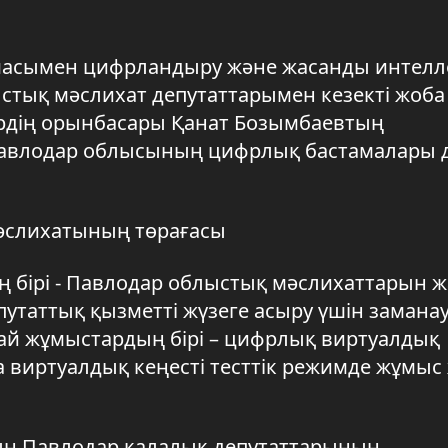
масымен цифрландыру және жасанды интелл
ыстық мәслихат депутаттарымен кезекті жоба
рдің орынбасары Қанат Бозымбаевтың
 Павлодар облысының цифрлық бастамалары 
мәслихатының төрағасы
 бірі - Павлодар облыстық мәслихаттарын 
утаттық қызметті жүзеге асыру үшін замана
ай жұмыстардың бірі – цифрлық виртуалдық
тта виртуалдық кеңесті тесттік режимде жұмыс
ын Павлодар қалалық депутаттарының