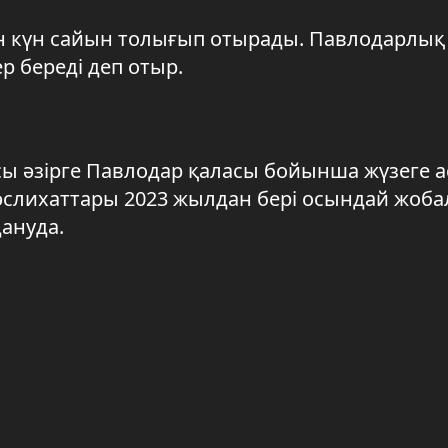
н күн сайын толығып отырады. Павлодарлық
р береді деп отыр.
ы әзірге Павлодар қаласы бойынша жүзеге 
әслихаттары 2023 жылдан бері осындай жоб
дануда.