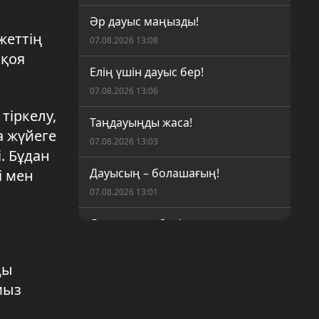
Әр дауыс маңызды!
жеттің
07.08.2026 13:08
 қоя
Елің үшін дауыс бер!
07.08.2026 13:06
тіркелу,
Таңдауыңды жаса!
а жүйеге
07.08.2026 13:03
. Бұдан
Дауысың – болашағың!
і мен
07.08.2026 13:01
Дауысыңды бер!
07.08.2026 13:00
ды
Президент сәйгүлігіне ұқсас
мыз
тұлпар
06.08.2026 20:19