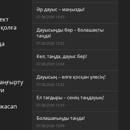
Әр дауыс – маңызды!
07.08.2026 13:53
ект
 қолға
Дауысыңды бер – болашақты
таңда!
да
07.08.2026 13:52
Кел, таңда, дауыс бер!
07.08.2026 13:34
Дауысың – елге қосқан үлесің!
жаңғырту
07.08.2026 13:32
уи
Ел тағдыры – сенің таңдауың!
 жасап
07.08.2026 13:30
Болашағыңды таңда!
07.08.2026 13:09