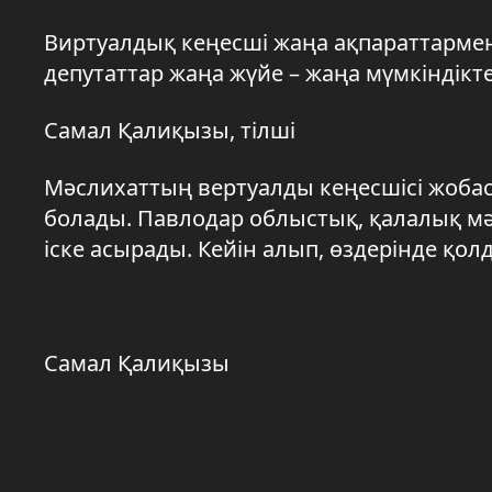
Виртуалдық кеңесші жаңа ақпараттарме
депутаттар жаңа жүйе – жаңа мүмкіндікте
Самал Қалиқызы, тілші
Мәслихаттың вертуалды кеңесшісі жобас
болады. Павлодар облыстық, қалалық м
іске асырады. Кейін алып, өздерінде қол
Самал Қалиқызы