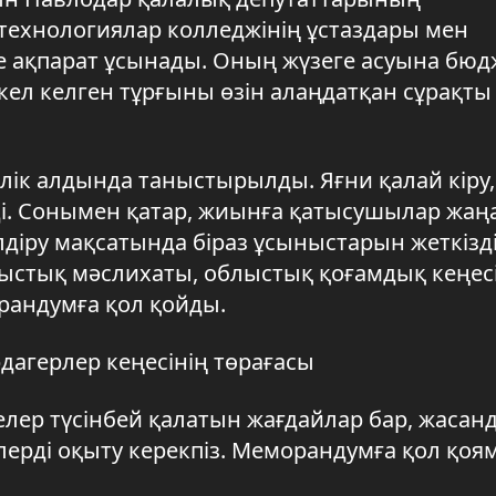
технологиялар колледжінің ұстаздары мен
де ақпарат ұсынады. Оның жүзеге асуына бюд
кел келген тұрғыны өзін алаңдатқан сұрақты
ік алдында таныстырылды. Яғни қалай кіру, 
лді. Сонымен қатар, жиынға қатысушылар жаң
лдіру мақсатында біраз ұсыныстарын жеткізді
ыстық мәслихаты, облыстық қоғамдық кеңес
рандумға қол қойды.
дагерлер кеңесінің төрағасы
грелер түсінбей қалатын жағдайлар бар, жасан
рлерді оқыту керекпіз. Меморандумға қол қоя