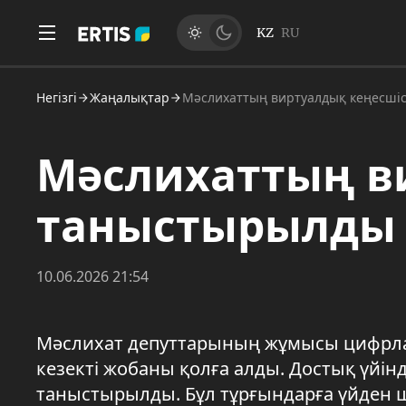
KZ
RU
Негізгі
Жаңалықтар
Мәслихаттың виртуалдық кеңесші
Мәслихаттың в
таныстырылды
10.06.2026 21:54
Мәслихат депуттарының жұмысы цифрла
кезекті жобаны қолға алды. Достық үйі
таныстырылды. Бұл тұрғындарға үйден ш