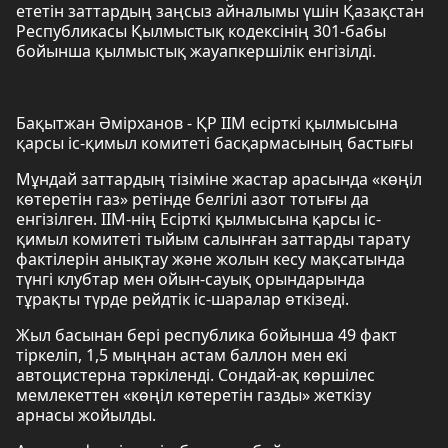
ететін заттардың заңсыз айналымы үшін Қазақстан
Республикасы Қылмыстық кодексінің 301-бабы
бойынша қылмыстық жауапкершілік енгізілді.
Бақытжан Әмірханов - ҚР ІІМ есірткі қылмысына
қарсы іс-қимыл комитеті басқармасының бастығы
Мұндай заттардың тізіміне жастар арасында «көңіл
көтеретін газ» ретінде белгілі азот тотығы да
енгізілген. ІІМ-нің Есірткі қылмысына қарсы іс-
қимыл комитеті тыйым салынған заттарды тарату
фактілерін анықтау және жолын кесу мақсатында
түнгі клубтар мен ойын-сауық орындарында
тұрақты түрде рейдтік іс-шаралар өткізеді.
Жыл басынан бері республика бойынша 49 факт
тіркеліп, 1,5 мыңнан астам баллон мен екі
автоцистерна тәркіленді. Сондай-ақ көршілес
мемлекеттен «көңіл көтеретін газды» жеткізу
арнасы жойылды.