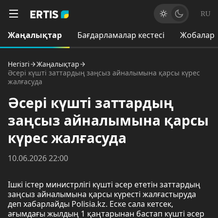
RU
Жаңалықтар
Бағдарламалар кестесі
Жобалар
Негізгі
Жаңалықтар
Әсері күшті заттардың заңсыз айналымына қарсы күрес
жалғасуда
Әсері күшті заттардың
заңсыз айналымына қарсы
күрес жалғасуда
10.06.2026 22:00
Ішкі істер министрлігі күшті әсер ететін заттардың
заңсыз айналымына қарсы күресті жалғастыруда
деп хабарлайды Polisia.kz. Еске сала кетсек,
ағымдағы жылдың 1 қаңтарынан бастап күшті әсер