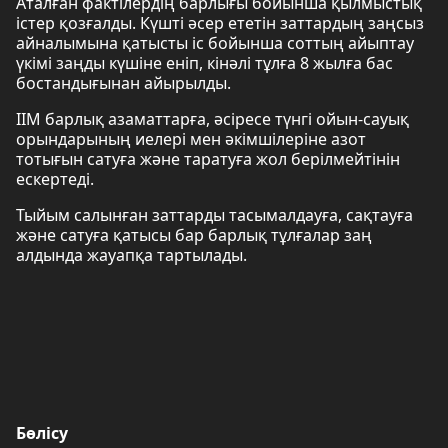
Аталған фактілердің барлығы бойынша қылмыстық
істер қозғалды. Күшті әсер ететін заттардың заңсыз
айналымына қатысты іс бойынша соттың айыптау
үкімі заңды күшіне еніп, кінәлі тұлға 8 жылға бас
бостандығынан айырылды.
ІІМ барлық азаматтарға, әсіресе түнгі ойын-сауық
орындарының иелері мен әкімшілеріне азот
тотығын сатуға және таратуға жол берілмейтінін
ескертеді.
Тыйым салынған заттарды тасымалдауға, сақтауға
және сатуға қатысы бар барлық тұлғалар заң
алдында жауапқа тартылады.
Бөлісу