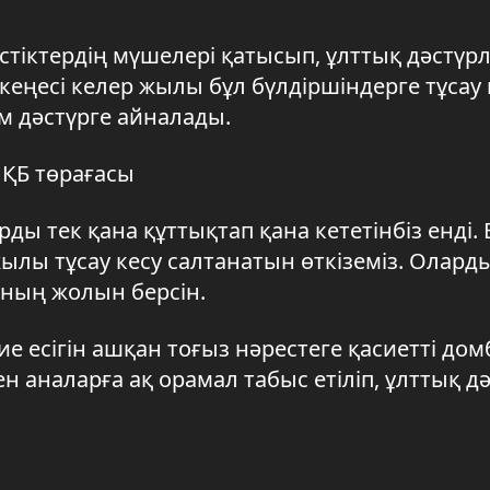
тіктердің мүшелері қатысып, ұлттық дәстүрл
 кеңесі келер жылы бұл бүлдіршіндерге тұсау 
ім дәстүрге айналады.
 ҚБ төрағасы
ды тек қана құттықтап қана кететінбіз енді. 
ылы тұсау кесу салтанатын өткіземіз. Олард
ының жолын берсін.
ие есігін ашқан тоғыз нәрестеге қасиетті д
н аналарға ақ орамал табыс етіліп, ұлттық дә