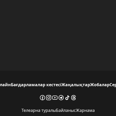
лайн
Бағдарламалар кестесі
Жаңалықтар
Жобалар
Се
Телеарна туралы
Байланыс
Жарнама