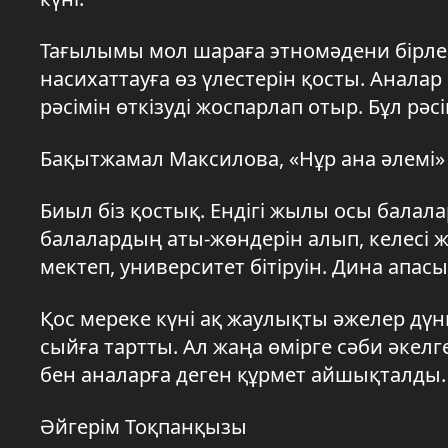
Тағылымы мол шараға этномәдени бірлес
насихаттауға өз үлестерін қосты. Аналар
рәсімін өткізуді жоспарлап отыр. Бұл рәс
Бақытжамал Максилова, «Нұр ана әлемі»
Биыл біз қостық. Ендігі жылы осы балалар
балалардың аты-жөндерін алып, келесі ж
мектеп, университет бітіруін. Дина апас
Қос мереке күні ақ жаулықты әжелер дүн
сыйға тартты. Ал жаңа өмірге сәби әкелге
бен аналарға деген құрмет айшықталды.
Әйгерім Тоқпанқызы