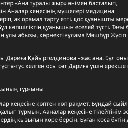
нтер «Ана туралы жыр» әнімен басталып,
ін Аналар кеңесінің мүшелері медицина
ріп, ақ орамал тарту етті. қос қуанышты мер
Бұл көпшіліктің қуанышын еселей түсті. Тағы 
 ұлы абызы, көрнекті ғұлама Мәшһүр Жүсіп
ы Дариға Қайыргелдинова –жас ана. Бұл оны
 тұспа-тұс келген осы сәт Дариға үшін ерекш
асының тұрғыны
лар кеңесіне көптен көп рақмет. Бұндай сый
алып тұрмын. Ааналар кеңесіне тілейтінім з
рдің қызығын көре берсін. Бұған қоса бүгін