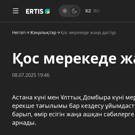
KZ
RU
Негізгі
Жаңалықтар
Қос мерекеде жаңа дәстүр
Қос мерекеде ж
08.07.2025 19:46
Астана күні мен Ұлттық Домбыра күні м
ерекше тағылымы бар кездесу ұйымдас
барып, өмір есігін жаңа ашқан сәбилерге
арнады.