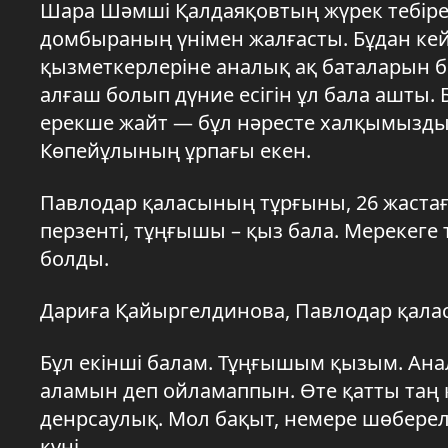
Шара Шәмші Қалдаяқовтың жүрек тебіре
домбыраның үнімен жалғасты. Бұдан кей
қызметкерлеріне аналық ақ баталарын бе
алғаш болып дүние есігін ұл бала ашты. 
ерекше жайт — бұл нәресте халқымыздың
Көпейұлының ұрпағы екен.
Павлодар қаласының тұрғыны, 26 жастағ
перзенті, тұңғышы – қыз бала. Мерекеге
болды.
Дариға Қайыргелдинова, Павлодар қал
Бұл екінші балам. Тұңғышым қызым. Ана
аламын деп ойламаппын. Өте қатты таң қ
денрсаулық. Мол бақыт, немере шөбереле
күні.