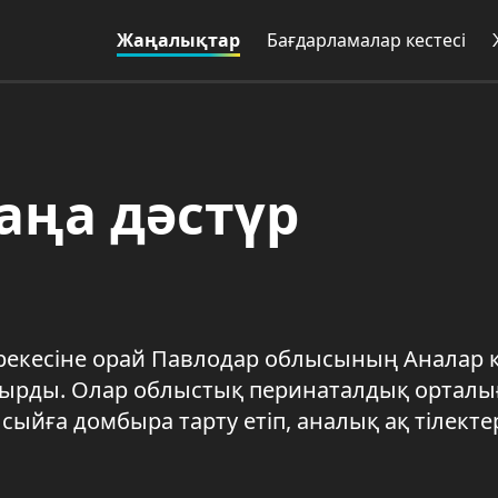
Жаңалықтар
Бағдарламалар кестесі
аңа дәстүр
ерекесіне орай Павлодар облысының Аналар к
тырды. Олар облыстық перинаталдық ортал
 сыйға домбыра тарту етіп, аналық ақ тілекте