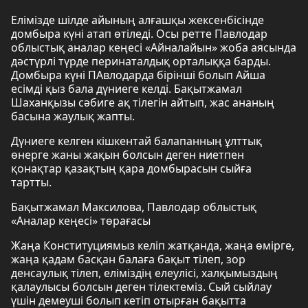
Елімізде шілде айының алғашқы жексенбісінде
домбыра күні атап өтіледі. Осы ретте Павлодар
облыстық аналар кеңесі «Айналайын» жоба аясында
дәстүрлі түрде перинаталдық орталыққа барды.
Домбыра күні ПАвлодарда бірінші болып Айша
есімді қыз бала дүниеге келді. Бақытжамал
Шаханқызы сәбиге ақ тілегін айтып, жас ананың
басына жаулық жапты.
Дүниеге келген кішкентай балапанның ұлттық
өнерге жаны жақын болсын деген ниетпен
қонақтар қазақтың қара домбырасын сыйға
тартты.
Бақытжамал Максилова, Павлодар облыстық
«Аналар кеңесі» төрағасы
Жаңа Конституциямыз келіп жатқанда, жаңа өмірге,
жаңа қадам басқан балаға бақыт тілеп, зор
денсаулық тілеп, еліміздің елеулісі, халқымыздың
қалаулысы болсын деген тілектеміз. Сый сыйлау
үшін демеуші болып кетіп отырған бақытта