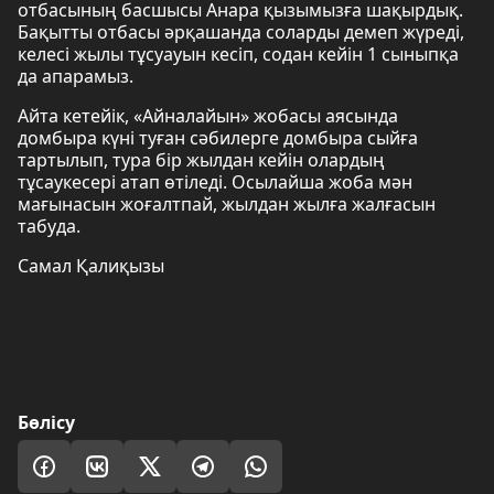
отбасының басшысы Анара қызымызға шақырдық.
Бақытты отбасы әрқашанда соларды демеп жүреді,
келесі жылы тұсуауын кесіп, содан кейін 1 сыныпқа
да апарамыз.
Айта кетейік, «Айналайын» жобасы аясында
домбыра күні туған сәбилерге домбыра сыйға
тартылып, тура бір жылдан кейін олардың
тұсаукесері атап өтіледі. Осылайша жоба мән
мағынасын жоғалтпай, жылдан жылға жалғасын
табуда.
Самал Қалиқызы
Бөлісу