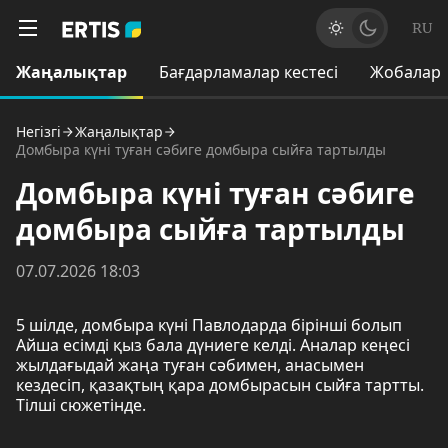
RU
Жаңалықтар
Бағдарламалар кестесі
Жобалар
Негізгі
Жаңалықтар
Домбыра күні туған сәбиге домбыра сыйға тартылды
Домбыра күні туған сәбиге
домбыра сыйға тартылды
07.07.2026 18:03
5 шілде, домбыра күні Павлодарда бірінші болып
Айша есімді қыз бала дүниеге келді. Аналар кеңесі
жылдағыдай жаңа туған сәбимен, анасымен
кездесіп, қазақтың қара домбырасын сыйға тартты.
Тілші сюжетінде.