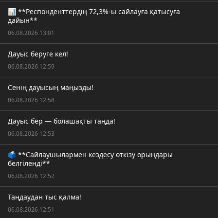
📊 **Респонденттердің 72,3%-ы сайлауға қатысуға
дайын**
06.08.2026 13:01
Дауыс беруге кел!
06.08.2026 12:59
Сенің дауысың маңызды!
06.08.2026 12:58
Дауыс бер — болашақты таңда!
06.08.2026 12:53
🗳️ **Сайлаушылармен кездесу өткізу орындары
белгіленді**
06.08.2026 12:52
Таңдаудан тыс қалма!
06.08.2026 12:51