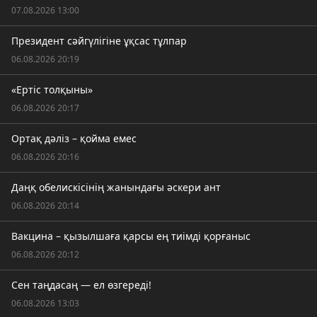
07.08.2026 13:00
Президент сәйгүлігіне ұқсас тұлпар
06.08.2026 20:19
«Ертіс толқыны»
06.08.2026 20:17
Ортақ дәліз – қойма емес
06.08.2026 20:16
Даңқ обелискісінің жанындағы әскери ант
06.08.2026 20:14
Вакцина – қызылшаға қарсы ең тиімді қорғаныс
06.08.2026 20:12
Сен таңдасаң — ел өзгереді!
06.08.2026 13:03