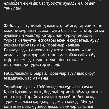
еліміздегі ең үздік бес туристік ауылдың бірі деп
танылды.
Жоба ауыл туризмін дамытып, табиғи, тарихи және
мәдени мұраны насихаттауға бағытталған.Торайғыр
ауылының үздіктер қатарынан көрінуі өңірдің
туристік әлеуетінің жоғары екенін көрсетеді. Ауыл
көркем табиғатымен, Торайғыр көлімен,
Баянауылдың ерекше тау-жоталарымен және
демалыс орындарымен танымал. Жыл сайын бұл
өңірге еліміздің түкпір-түкпірінен ғана емес,
шетелден де туристер келеді.
Ғабдуламәлік Ыбырай, Торайғыр ауылдық округі
әкімдігінің бас маманы
Торайғыр ауылы 1960 жылдары құрылған ауыл.
Қазір Қазақстанның беделді туристік аймақтарына
еніп отыр. Торайғыр ауылында кейінгі бес жылда
туризм саласы қарқынды дамып келеді. Мұнда
көптеген қонақ үйлер, демалыс үйлер салынып