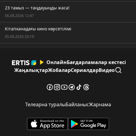
23 тамыз — таңдауыңды жаса!
06.08.2026 12:47
Кітапханадағы кино көрсетілімі
05.08.2026 20:19
Онлайн
Бағдарламалар кестесі
Жаңалықтар
Жобалар
Сериалдар
Видео
Телеарна туралы
Байланыс
Жарнама