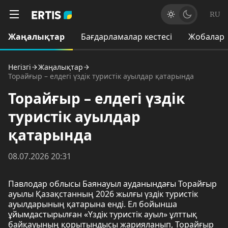
RU
Жаңалықтар
Бағдарламалар кестесі
Жобалар
Негізгі
Жаңалықтар
Торайғыр – елдегі үздік туристік ауылдар қатарында
Торайғыр – елдегі үздік
туристік ауылдар
қатарында
08.07.2026 20:31
Павлодар облысы Баянауыл ауданындағы Торайғыр
ауылы Қазақстанның 2026 жылғы үздік туристік
ауылдарының қатарына енді. Ел бойынша
ұйымдастырылған «Үздік туристік ауыл» ұлттық
байқауының қорытындысы жарияланып, Торайғыр