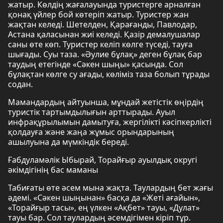
жатыр. Көлдің жағалауында туристерге арналған
қонақ үйлер бой көтеріп жатыр. Туристер жан
жақтан келеді. Шетелден, Қарағанды, Павлодар,
Астана қаласынан жиі келеді. Қазір демалушалар
саны өте көп. Туристер келіп көлге түседі, тауға
шығады. Суы таза. «Әулие бұлақ» деген бұлақ бар
таудың етегінде «Сәкен шыңы» қасында. Сол
бұлақтан көлге су ағады, көліміз таза болып тұрады
содан.
Мамандардың айтуынша, мұндай жетістік өңірдің
туристік тартымдылығын арттырады. Ауыл
инфрақұрылымын дамытуға, жергілікті кәсіпкерлікті
қолдауға және жаңа жұмыс орындарының
ашылуына да мүмкіндік береді.
Ғабдуламәлік Ыбырай, Торайғыр ауылдық округі
әкімдігінің бас маманы
Табиғаты өте әсем мына жақта. Таулардың бет жағы
әдемі. «Сәкен шыңынан» басқа да «Жеті ағайын»,
«Торайғыр тасы», ең үлкен «Ақбет» тауы, «Дулат»
тауы бар. Сол таулардың әсемдігімен кіріп тұр.